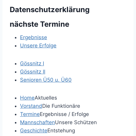
Datenschutzerklärung
nächste
Termine
Ergebnisse
Unsere Erfolge
Gössnitz I
Gössnitz II
Senioren Ü50 u. Ü60
Home
Aktuelles
Vorstand
Die Funktionäre
Termine
Ergebnisse / Erfolge
Mannschaften
Unsere Schützen
Geschichte
Entstehung